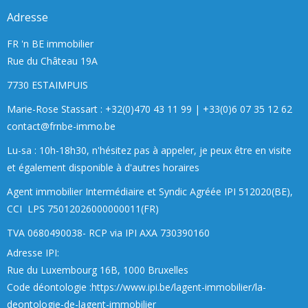
Adresse
FR 'n BE immobilier
Rue du Château 19A
7730 ESTAIMPUIS
Marie-Rose Stassart : +32(0)470 43 11 99
|
+33(0)6 07 35 12 62
contact@frnbe-immo.be
Lu-sa : 10h-18h30, n'hésitez pas à appeler, je peux être en visite
et également disponible à d'autres horaires
Agent immobilier Intermédiaire et Syndic Agréée IPI 512020(BE),
CCI LPS 75012026000000011(FR)
TVA 0680490038- RCP via IPI AXA 730390160
Adresse
IPI:
Rue du Luxembourg 16B, 1000 Bruxelles
Code déontologie :
https://www.ipi.be/lagent-immobilier/la-
deontologie-de-lagent-immobilier