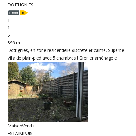
DOTTIGNIES
1
1
5
396 m²
Dottignies, en zone résidentielle discrète et calme, Superbe
Villa de plain-pied avec 5 chambres ! Grenier aménagé e...
Maison
Vendu
ESTAIMPUIS