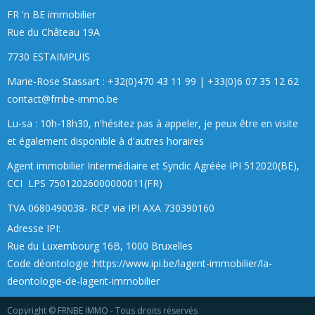
FR 'n BE immobilier
Rue du Château 19A
7730 ESTAIMPUIS
Marie-Rose Stassart : +32(0)470 43 11 99
|
+33(0)6 07 35 12 62
contact@frnbe-immo.be
Lu-sa : 10h-18h30, n'hésitez pas à appeler, je peux être en visite
et également disponible à d'autres horaires
Agent immobilier Intermédiaire et Syndic Agréée IPI 512020(BE),
CCI LPS 75012026000000011(FR)
TVA 0680490038- RCP via IPI AXA 730390160
Adresse
IPI:
Rue du Luxembourg 16B, 1000 Bruxelles
Code déontologie :
https://www.ipi.be/lagent-immobilier/la-
deontologie-de-lagent-immobilier
Copyright © FRNBE IMMO - Tous droits réservés