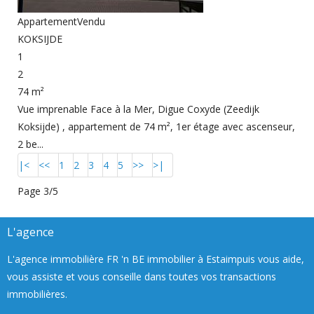
Appartement
Vendu
KOKSIJDE
1
2
74 m²
Vue imprenable Face à la Mer, Digue Coxyde (Zeedijk
Koksijde) , appartement de 74 m², 1er étage avec ascenseur,
2 be...
|<
<<
1
2
3
4
5
>>
>|
Page 3/5
L'agence
L'agence immobilière FR 'n BE immobilier à Estaimpuis vous aide,
vous assiste et vous conseille dans toutes vos transactions
immobilières.