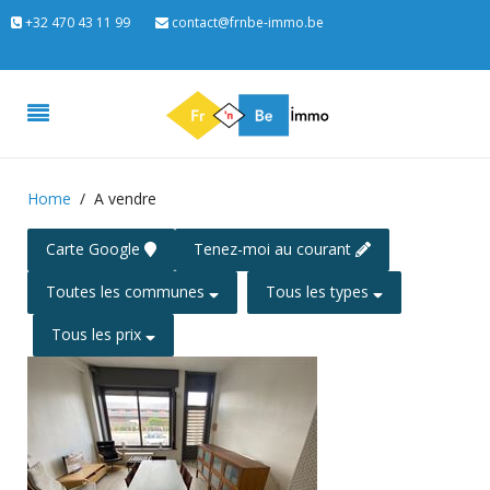
+32 470 43 11 99
contact@frnbe-immo.be
Home
A vendre
Carte Google
Tenez-moi au courant
Toutes les communes
Tous les types
Tous les prix