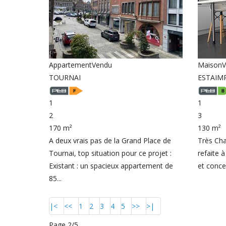
Appartement
Vendu
Maison
V
TOURNAI
ESTAIM
1
1
2
3
170 m²
130 m²
A deux vrais pas de la Grand Place de
Très Ch
Tournai, top situation pour ce projet :
refaite 
Existant : un spacieux appartement de
et conce
85...
|<
<<
1
2
3
4
5
>>
>|
Page 2/5