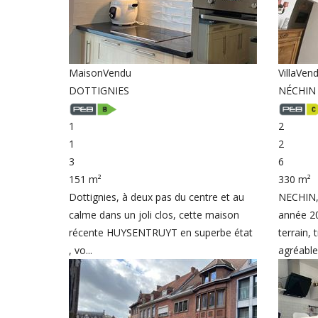
Maison
Vendu
Villa
Ven
DOTTIGNIES
NÉCHIN
1
2
1
2
3
6
151 m²
330 m²
Dottignies, à deux pas du centre et au
NECHIN, t
calme dans un joli clos, cette maison
année 2
récente HUYSENTRUYT en superbe état
terrain,
, vo...
agréables