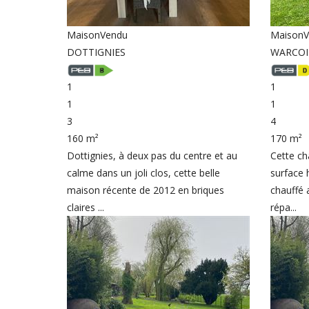
Maison
Vendu
Maison
V
DOTTIGNIES
WARCO
1
1
1
1
3
4
160 m²
170 m²
Dottignies, à deux pas du centre et au
Cette c
calme dans un joli clos, cette belle
surface 
maison récente de 2012 en briques
chauffé 
claires ...
répa...