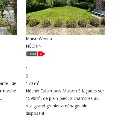
Maison
Vendu
NÉCHIN
1
1
2
nte ! de
170 m²
termarché
Néchin Estaimpuis Maison 3 façades sur
.
1590m², de plain-pied, 2 chambres au
rez, grand grenier aménageable
disposant...