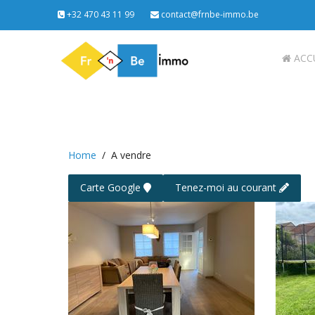
+32 470 43 11 99
contact@frnbe-immo.be
ACC
Home
A vendre
Carte Google
Tenez-moi au courant