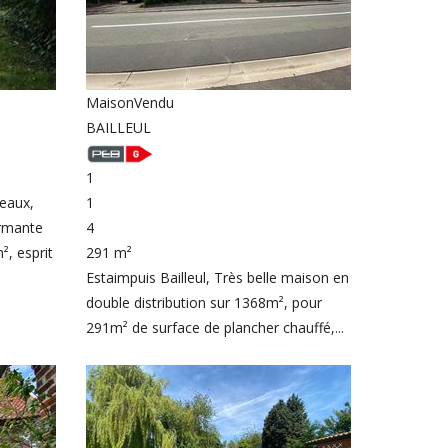
Maison
Vendu
BAILLEUL
1
eaux,
1
armante
4
², esprit
291 m²
Estaimpuis Bailleul, Très belle maison en
double distribution sur 1368m², pour
291m² de surface de plancher chauffé,...