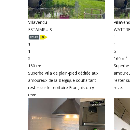
Villa
Vendu
Villa
Ven
ESTAIMPUIS
WATTREL
1
1
1
1
5
5
160 m²
160 m²
Superbe 
Superbe Villa de plain-pied dédiée aux
amoureux
amoureux de la Belgique souhaitant
rester su
rester sur le territoire Français ou y
reve...
reve...