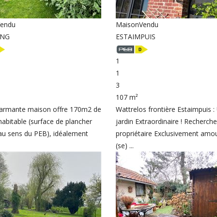
endu
Maison
Vendu
ING
ESTAIMPUIS
1
1
3
107 m²
harmante maison offre 170m2 de
Wattrelos frontière Estaimpuis :
habitable (surface de plancher
jardin Extraordinaire ! Recherche
au sens du PEB), idéalement
propriétaire Exclusivement amo
(se) ...