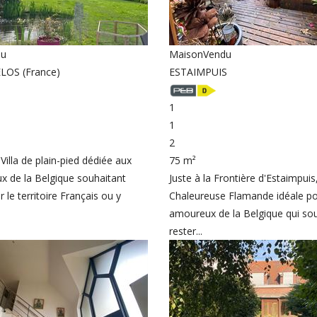
du
Maison
Vendu
OS (France)
ESTAIMPUIS
1
1
2
Villa de plain-pied dédiée aux
75 m²
 de la Belgique souhaitant
Juste à la Frontière d'Estaimpuis
r le territoire Français ou y
Chaleureuse Flamande idéale po
amoureux de la Belgique qui so
rester...