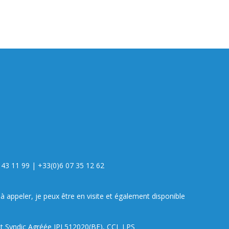
 43 11 99
|
+33(0)6 07 35 12 62
à appeler, je peux être en visite et également disponible
et Syndic Agréée IPI 512020(BE), CCI LPS