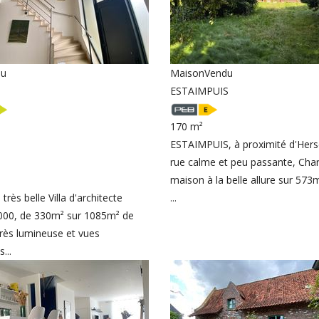
du
Maison
Vendu
ESTAIMPUIS
170 m²
ESTAIMPUIS, à proximité d'Hers
rue calme et peu passante, Ch
maison à la belle allure sur 573m
rès belle Villa d'architecte
...
000, de 330m² sur 1085m² de
 très lumineuse et vues
...