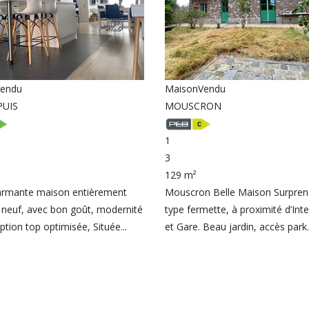
endu
Maison
Vendu
PUIS
MOUSCRON
1
3
129 m²
armante maison entièrement
Mouscron Belle Maison Surprena
à neuf, avec bon goût, modernité
type fermette, à proximité d’In
ption top optimisée, Située...
et Gare. Beau jardin, accès park..