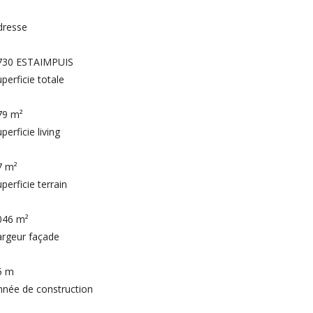
dresse
730 ESTAIMPUIS
perficie totale
79 m²
perficie living
7 m²
perficie terrain
046 m²
argeur façade
5 m
nnée de construction