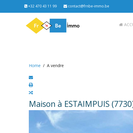
+32 470 43 11 99
contact@frnbe-immo.be
ACC
Home
A vendre
Maison à ESTAIMPUIS (7730