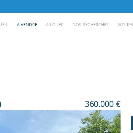
UEIL
A VENDRE
A LOUER
NOS RECHERCHES
VOS RE
)
360.000 €