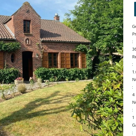
G
Pr
:
3
R
:
1
N
:
4
N
:
1
G
: