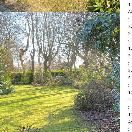
1
A
:
7
Su
:
1
Su
:
3
Su
:
1
L
:
1
A
: