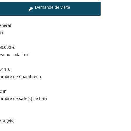
Demande de visite
énéral
ix
60.000 €
evenu cadastral
.011 €
ombre de Chambre(s)
 chr
ombre de salle(s) de bain
arage(s)